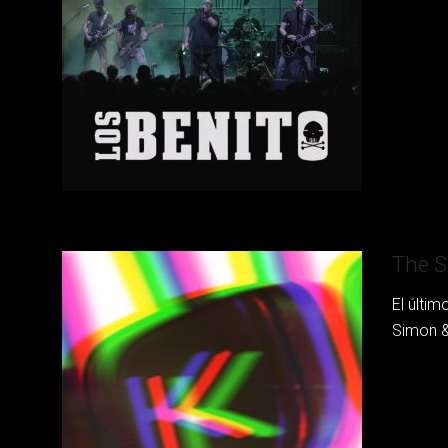
The S
El últi
Simon & 