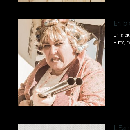
En la
En la c
Films, e
L’Esm