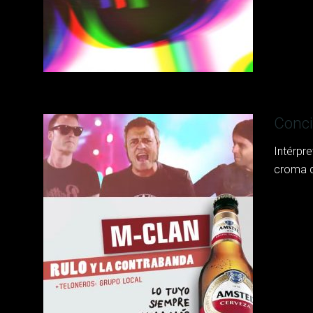
Conci
Intérpr
croma d