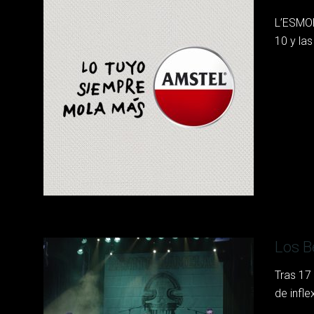
L’ESMOR
10 y la
Los B
Tras 17
de infle