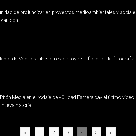
tunidad de profundizar en proyectos medioambientales y sociale
ran con ...
labor de Vecinos Films en este proyecto fue dirigir la fotografía
 Tritón Media en el rodaje de «Ciudad Esmeralda» el último vide
nueva historia.
Posts
«
1
2
3
4
5
»